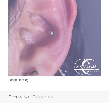
Conch Piercing
Publicado
Tamaño
abril 8, 2021
3072 × 3072
el
completo