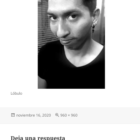
Lóbulo
Publicado
Tamaño
noviembre 16, 2020
960 × 960
el
completo
Deja una respuesta