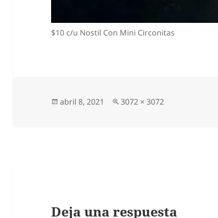
$10 c/u Nostil Con Mini Circonitas
Publicado
Tamaño
abril 8, 2021
3072 × 3072
el
completo
Deja una respuesta